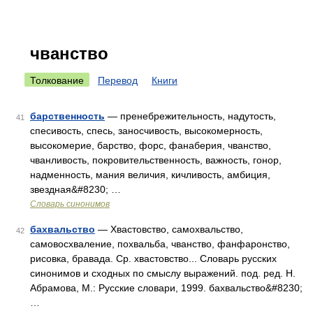
чванство
Толкование
Перевод
Книги
барственность
— пренебрежительность, надутость,
41
спесивость, спесь, заносчивость, высокомерность,
высокомерие, барство, форс, фанаберия, чванство,
чванливость, покровительственность, важность, гонор,
надменность, мания величия, кичливость, амбиция,
звездная&#8230; …
Словарь синонимов
бахвальство
— Хвастовство, самохвальство,
42
самовосхваление, похвальба, чванство, фанфаронство,
рисовка, бравада. Ср. хвастовство... Словарь русских
синонимов и сходных по смыслу выражений. под. ред. Н.
Абрамова, М.: Русские словари, 1999. бахвальство&#8230;
…