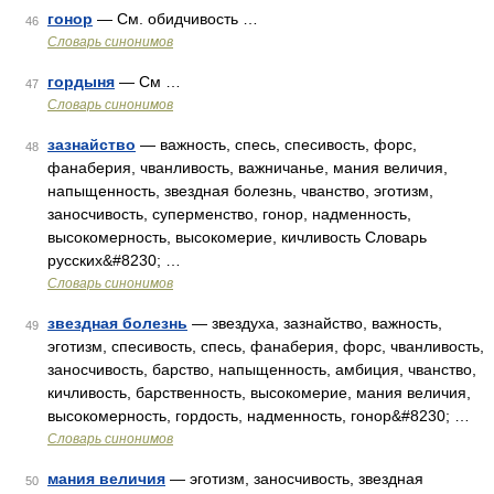
гонор
— См. обидчивость …
46
Словарь синонимов
гордыня
— См …
47
Словарь синонимов
зазнайство
— важность, спесь, спесивость, форс,
48
фанаберия, чванливость, важничанье, мания величия,
напыщенность, звездная болезнь, чванство, эготизм,
заносчивость, суперменство, гонор, надменность,
высокомерность, высокомерие, кичливость Словарь
русских&#8230; …
Словарь синонимов
звездная болезнь
— звездуха, зазнайство, важность,
49
эготизм, спесивость, спесь, фанаберия, форс, чванливость,
заносчивость, барство, напыщенность, амбиция, чванство,
кичливость, барственность, высокомерие, мания величия,
высокомерность, гордость, надменность, гонор&#8230; …
Словарь синонимов
мания величия
— эготизм, заносчивость, звездная
50