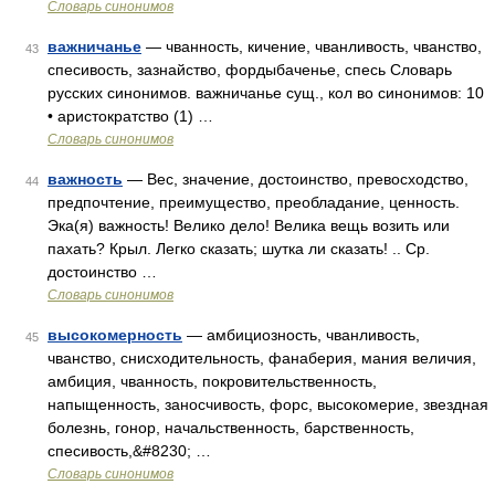
Словарь синонимов
важничанье
— чванность, кичение, чванливость, чванство,
43
спесивость, зазнайство, фордыбаченье, спесь Словарь
русских синонимов. важничанье сущ., кол во синонимов: 10
• аристократство (1) …
Словарь синонимов
важность
— Вес, значение, достоинство, превосходство,
44
предпочтение, преимущество, преобладание, ценность.
Эка(я) важность! Велико дело! Велика вещь возить или
пахать? Крыл. Легко сказать; шутка ли сказать! .. Ср.
достоинство …
Словарь синонимов
высокомерность
— амбициозность, чванливость,
45
чванство, снисходительность, фанаберия, мания величия,
амбиция, чванность, покровительственность,
напыщенность, заносчивость, форс, высокомерие, звездная
болезнь, гонор, начальственность, барственность,
спесивость,&#8230; …
Словарь синонимов