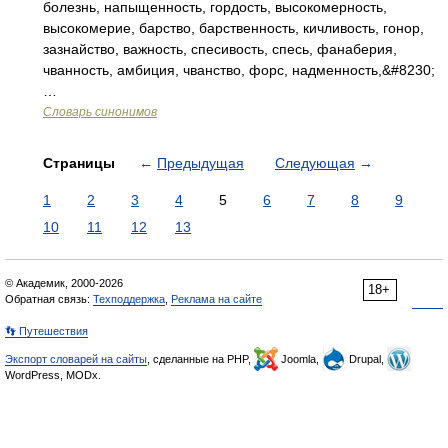
болезнь, напыщенность, гордость, высокомерность,
высокомерие, барство, барственность, кичливость, гонор,
зазнайство, важность, спесивость, спесь, фанаберия,
чванность, амбиция, чванство, форс, надменность,&#8230;
…
Словарь синонимов
Страницы
←
Предыдущая
Следующая
→
1
2
3
4
5
6
7
8
9
10
11
12
13
© Академик, 2000-2026
18+
Обратная связь:
Техподдержка
,
Реклама на сайте
👣 Путешествия
Экспорт словарей на сайты
, сделанные на PHP,
Joomla,
Drupal,
WordPress, MODx.